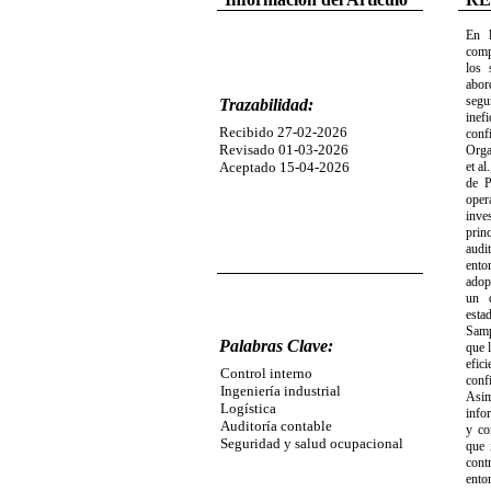
En l
comp
los 
abor
segu
Trazabilidad:
inef
Recibido 27-02-2026
conf
Revisado 01-03-2026
Orga
Aceptado 15-04-2026
et a
de P
oper
inve
prin
audi
ento
adop
un d
esta
Samp
Palabras Clave:
que 
efic
Control interno
conf
Ingeniería industrial
Asim
Logística
info
Auditoría contable
y co
Seguridad y salud ocupacional
que 
cont
ento