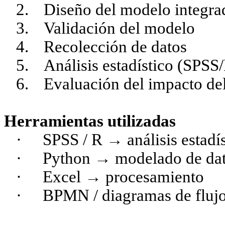
2.
Diseño del modelo integra
3.
Validación del modelo
4.
Recolección de datos
5.
Análisis estadístico (SPSS
6.
Evaluación del impacto de
Herramientas utilizadas
·
SPSS / R → análisis estadí
·
Python → modelado de da
·
Excel → procesamiento
·
BPMN / diagramas de fluj