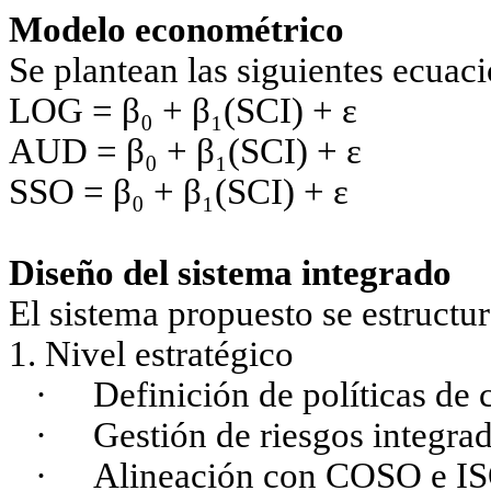
Modelo econométrico
Se plantean las siguientes ecuac
LOG = β₀ + β₁(SCI) + ε
AUD = β₀ + β₁(SCI) + ε
SSO = β₀ + β₁(SCI) + ε
Diseño del sistema integrado
El sistema propuesto se estructur
1. Nivel estratégico
·
Definición de políticas de 
·
Gestión de riesgos integra
·
Alineación con COSO e I