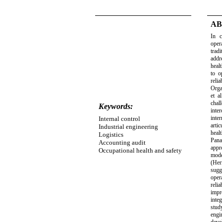
AB
In c
oper
trad
addr
heal
to o
rel
Orga
et a
chal
Keywords:
inte
inte
Internal control
arti
Industrial engineering
heal
Logistics
Pana
Accounting audit
appr
Occupational health and safety
mode
(Her
sugg
oper
reli
impr
inte
stud
engi