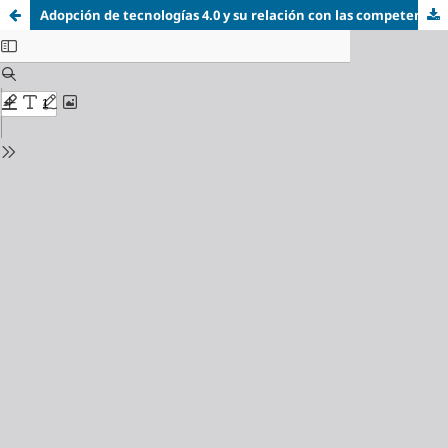
Adopción de tecnologías 4.0 y su relación con las competencias del recurso humano logístico: evidencia empírica del sector empresarial en Panamá