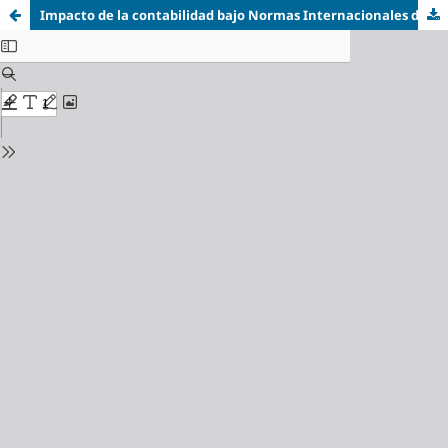
Impacto de la contabilidad bajo Normas Internacionales de Información Financiera (NIIF) en el desempeño logístico de empresas de distribución urbana en Panamá