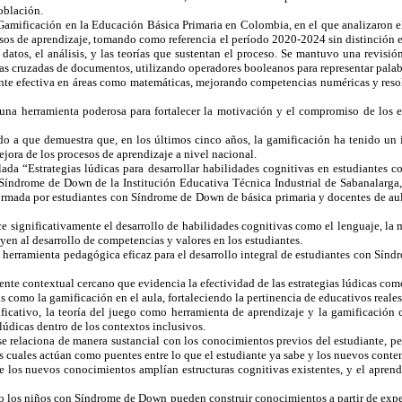
población.
a Gamificación en la Educación Básica Primaria en Colombia, en el que analizaron 
cesos de aprendizaje, tomando como referencia el período 2020-2024 sin distinción en
tos, el análisis, y las teorías que sustentan el proceso. Se mantuvo una revisión
as cruzadas de documentos, utilizando operadores booleanos para representar palabr
mente efectiva en áreas como matemáticas, mejorando competencias numéricas y reso
 una herramienta poderosa para fortalecer la motivación y el compromiso de los 
ido a que demuestra que, en los últimos cinco años, la gamificación ha tenido un 
ora de los procesos de aprendizaje a nivel nacional.
itulada “Estrategias lúdicas para desarrollar habilidades cognitivas en estudiante
on Síndrome de Down de la Institución Educativa Técnica Industrial de Sabanalarg
ormada por estudiantes con Síndrome de Down de básica primaria y docentes de aula
 significativamente el desarrollo de habilidades cognitivas como el lenguaje, la m
yen al desarrollo de competencias y valores en los estudiantes.
a herramienta pedagógica eficaz para el desarrollo integral de estudiantes con Sín
rente contextual cercano que evidencia la efectividad de las estrategias lúdicas com
omo la gamificación en el aula, fortaleciendo la pertinencia de educativos reales
gnificativo, la teoría del juego como herramienta de aprendizaje y la gamificación
lúdicas dentro de los contextos inclusivos.
e relaciona de manera sustancial con los conocimientos previos del estudiante, p
os cuales actúan como puentes entre lo que el estudiante ya sabe y los nuevos conte
e los nuevos conocimientos amplían estructuras cognitivas existentes, y el aprendi
 los niños con Síndrome de Down pueden construir conocimientos a partir de experie