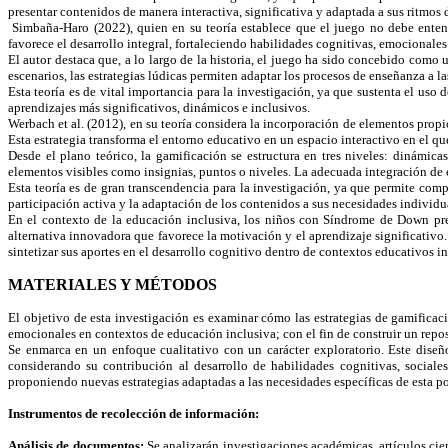
presentar contenidos de manera interactiva, significativa y adaptada a sus ritmos 
Simbaña-Haro (2022), quien en su teoría establece que el juego no debe entend
favorece el desarrollo integral, fortaleciendo habilidades cognitivas, emocionales
El autor destaca que, a lo largo de la historia, el juego ha sido concebido como 
escenarios, las estrategias lúdicas permiten adaptar los procesos de enseñanza a l
Esta teoría es de vital importancia para la investigación, ya que sustenta el u
aprendizajes más significativos, dinámicos e inclusivos.
Werbach et al. (2012), en su teoría considera la incorporación de elementos propi
Esta estrategia transforma el entorno educativo en un espacio interactivo en el qu
Desde el plano teórico, la gamificación se estructura en tres niveles: dinámic
elementos visibles como insignias, puntos o niveles. La adecuada integración de e
Esta teoría es de gran transcendencia para la investigación, ya que permite co
participación activa y la adaptación de los contenidos a sus necesidades individu
En el contexto de la educación inclusiva, los niños con Síndrome de Down pres
alternativa innovadora que favorece la motivación y el aprendizaje significativo. 
sintetizar sus aportes en el desarrollo cognitivo dentro de contextos educativos i
MATERIALES Y MÉTODOS
El objetivo de esta investigación es examinar cómo las estrategias de gamificac
emocionales en contextos de educación inclusiva; con el fin de construir un repos
Se enmarca en un enfoque cualitativo con un carácter exploratorio. Este diseñ
considerando su contribución al desarrollo de habilidades cognitivas, sociale
proponiendo nuevas estrategias adaptadas a las necesidades específicas de esta p
Instrumentos de recolección de información:
Análisis de documentos:
Se analizarán investigaciones académicas, artículos cien