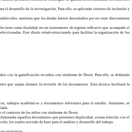
 el desarrollo de la investigación. Para ello, se aplicarán criterios de inclusión y
establecidos, mientras que los demás fueron descartados por no estar directamente
ión tiene como finalidad ser un instrumento de registro reflexivo que acompañe el
leccionadas. Este diario estará estructurado para facilitar la organización de los
ados con la gamificación en niños con síndrome de Down. Para ello, se definirán
tes que surjan durante la revisión de los documentos. Esta técnica facilitará la
cos, trabajos académicos y documentos relevantes para el estudio. Asimismo, se
ilada.
en el contexto de los niños con síndrome de Down.
Se eliminarán aquellos documentos que presenten duplicidad, escasa relación con el
ón, los cuales servirán de base para el análisis y desarrollo del trabajo.
vos inclusivos.