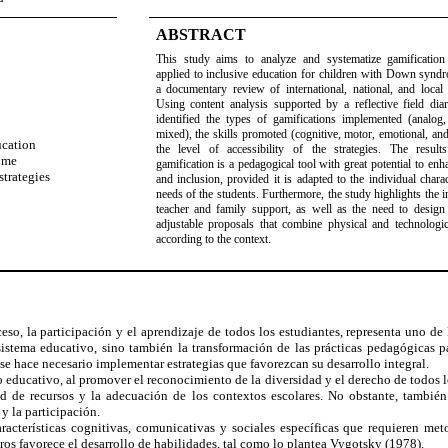
ABSTRACT
This study aims to analyze and systematize gamification
applied to inclusive education for children with Down synd
a documentary review of international, national, and local
Using content analysis supported by a reflective field diar
identified the types of gamifications implemented (analog, 
n
mixed), the skills promoted (cognitive, motor, emotional, and
ucation
the level of accessibility of the strategies. The resul
ome
gamification is a pedagogical tool with great potential to enh
strategies
and inclusion, provided it is adapted to the individual charac
y
needs of the students. Furthermore, the study highlights the 
teacher and family support, as well as the need to design 
adjustable proposals that combine physical and technologic
according to the context
.
eso, la participación y el aprendizaje de todos los estudiantes, representa uno 
sistema educativo, sino también la transformación de las prácticas pedagógicas pa
e hace necesario implementar estrategias que favorezcan su desarrollo integral.
 educativo, al promover el reconocimiento de la diversidad y el derecho de todos 
dad de recursos y la adecuación de los contextos escolares. No obstante, tambié
y la participación.
cterísticas cognitivas, comunicativas y sociales específicas que requieren meto
os favorece el desarrollo de habilidades, tal como lo plantea Vygotsky (1978).