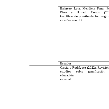
Balarezo Lata, Mendieta Parra, P
Pérez y Hurtado Crespo (202
Gamificación y estimulación cogni
en niños con SD.
Ecuador
García y Rodríguez (2022). Revisió
estudios sobre gamificación
educación
especial.