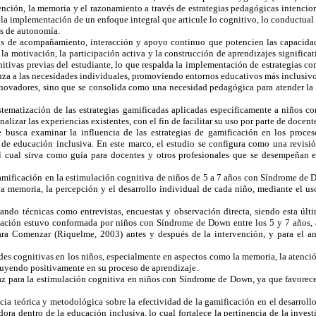
ención, la memoria y el razonamiento a través de estrategias pedagógicas intencion
 y la implementación de un enfoque integral que articule lo cognitivo, lo conductual
es de autonomía.
ios de acompañamiento, interacción y apoyo continuo que potencien las capacidad
 la motivación, la participación activa y la construcción de aprendizajes signific
tivas previas del estudiante, lo que respalda la implementación de estrategias con
anza a las necesidades individuales, promoviendo entornos educativos más inclusivo
nnovadores, sino que se consolida como una necesidad pedagógica para atender la di
sistematización de las estrategias gamificadas aplicadas específicamente a niños 
lizar las experiencias existentes, con el fin de facilitar su uso por parte de docent
se busca examinar la influencia de las estrategias de gamificación en los pro
s de educación inclusiva. En este marco, el estudio se configura como una revisi
l cual sirva como guía para docentes y otros profesionales que se desempeñan en 
la gamificación en la estimulación cognitiva de niños de 5 a 7 años con Síndrome
a memoria, la percepción y el desarrollo individual de cada niño, mediante el us
ndo técnicas como entrevistas, encuestas y observación directa, siendo esta últi
lación estuvo conformada por niños con Síndrome de Down entre los 5 y 7 años, a q
para Comenzar (Riquelme, 2003) antes y después de la intervención, y para el 
ades cognitivas en los niños, especialmente en aspectos como la memoria, la atenció
fluyendo positivamente en su proceso de aprendizaje.
icaz para la estimulación cognitiva en niños con Síndrome de Down, ya que favorec
ncia teórica y metodológica sobre la efectividad de la gamificación en el desarro
ra dentro de la educación inclusiva, lo cual fortalece la pertinencia de la inves