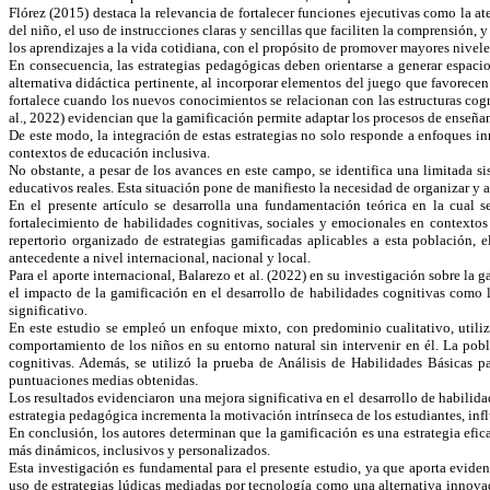
Flórez (2015) destaca la relevancia de fortalecer funciones ejecutivas como la at
del niño, el uso de instrucciones claras y sencillas que faciliten la comprensión,
los aprendizajes a la vida cotidiana, con el propósito de promover mayores nivel
En consecuencia, las estrategias pedagógicas deben orientarse a generar espac
alternativa didáctica pertinente, al incorporar elementos del juego que favorecen
fortalece cuando los nuevos conocimientos se relacionan con las estructuras cogni
al., 2022) evidencian que la gamificación permite adaptar los procesos de enseñ
De este modo, la integración de estas estrategias no solo responde a enfoques i
contextos de educación inclusiva.
No obstante, a pesar de los avances en este campo, se identifica una limitada 
educativos reales. Esta situación pone de manifiesto la necesidad de organizar y ana
En el presente artículo se desarrolla una fundamentación teórica en la cual 
fortalecimiento de habilidades cognitivas, sociales y emocionales en contexto
repertorio organizado de estrategias gamificadas aplicables a esta población, e
antecedente a nivel internacional, nacional y local.
Para el aporte internacional, Balarezo et al. (2022) en su investigación sobre 
el impacto de la gamificación en el desarrollo de habilidades cognitivas como l
significativo.
En este estudio se empleó un enfoque mixto, con predominio cualitativo, utiliza
comportamiento de los niños en su entorno natural sin intervenir en él. La pob
cognitivas. Además, se utilizó la prueba de Análisis de Habilidades Básicas 
puntuaciones medias obtenidas.
Los resultados evidenciaron una mejora significativa en el desarrollo de habilid
estrategia pedagógica incrementa la motivación intrínseca de los estudiantes, in
En conclusión, los autores determinan que la gamificación es una estrategia ef
más dinámicos, inclusivos y personalizados.
Esta investigación es fundamental para el presente estudio, ya que aporta evide
uso de estrategias lúdicas mediadas por tecnología como una alternativa innovado