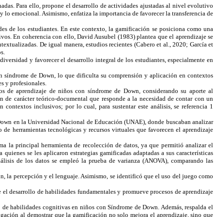
adas. Para ello, propone el desarrollo de actividades ajustadas al nivel evolutivo
 y lo emocional. Asimismo, enfatiza la importancia de favorecer la transferencia de
es de los estudiantes. En este contexto, la gamificación se posiciona como una
ativos. En coherencia con ello, David Ausubel (1983) plantea que el aprendizaje se
textualizadas. De igual manera, estudios recientes (Cabero et al., 2020; García et
s.
versidad y favorecer el desarrollo integral de los estudiantes, especialmente en
con síndrome de Down, lo que dificulta su comprensión y aplicación en contextos
es y profesionales.
cesos de aprendizaje de niños con síndrome de Down, considerando su aporte al
ón de carácter teórico-documental que responde a la necesidad de contar con un
contextos inclusivos; por lo cual, para sustentar este análisis, se referencia 1
 de Down en la Universidad Nacional de Educación (UNAE), donde buscaban analizar
o de herramientas tecnológicas y recursos virtuales que favorecen el aprendizaje
ma la principal herramienta de recolección de datos, ya que permitió analizar el
uienes se les aplicaron estrategias gamificadas adaptadas a sus características
análisis de los datos se empleó la prueba de varianza (ANOVA), comparando las
n, la percepción y el lenguaje. Asimismo, se identificó que el uso del juego como
e el desarrollo de habilidades fundamentales y promueve procesos de aprendizaje
llo de habilidades cognitivas en niños con Síndrome de Down. Además, respalda el
tigación al demostrar que la gamificación no solo mejora el aprendizaje, sino que