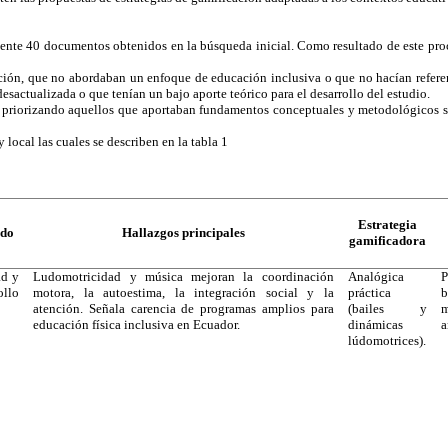
nte 40 documentos obtenidos en la búsqueda inicial. Como resultado de este proce
ión, que no abordaban un enfoque de educación inclusiva o que no hacían referen
sactualizada o que tenían un bajo aporte teórico para el desarrollo del estudio.
riorizando aquellos que aportaban fundamentos conceptuales y metodológicos sign
 local las cuales se describen en la tabla 1
Estrategia
ado
Hallazgos principales
gamificadora
ad y
Ludomotricidad y música mejoran la coordinación
Analógica
P
llo
motora, la autoestima, la integración social y la
práctica
atención. Señala carencia de programas amplios para
(bailes y
m
educación física inclusiva en Ecuador.
dinámicas
a
lúdomotrices).