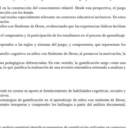
en la construcción del conocimiento infantil. Desde esta perspectiva, el juego
eracción con los demás.
 cual resulta especialmente relevante en contextos educativos inclusivos. En estos
vación.
 niños con Síndrome de Down, evidenciando que las experiencias lúdicas facilitan
 el compromiso y la participación de los estudiantes en el proceso de aprendizaje.
responden a las reglas y sistemas del juego; y componentes, que representan los
sarrollo cognitivo en niños con Síndrome de Down, al promover la motivación, la
ias pedagógicas diferenciadas. En este sentido, la gamificación surge como una
 lo que justifica la realización de una revisión sistemática orientada a analizar y
ndo en cuenta su aporte al fortalecimiento de habilidades cognitivas, sociales y
usivos.
s estrategias de gamificación en el aprendizaje de niños con síndrome de Down,
rmite interpretar y comprender los hallazgos a partir del análisis documental,
análisis permitirá identificar estrategias de gamificación utilizadas en contextos