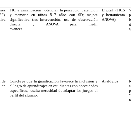
érez
TIC y gamificación potencian la percepción, atención
Digital (TICS
2).
y memoria en niños 5–7 años con SD; mejora
y herramienta
p
tiva
significativa tras intervención; uso de observación
ANOVA)
directa y ANOVA para medir
g
avances.
a
n de
Concluye que la gamificación favorece la inclusión y
Analógica
R
 en
el logro de aprendizajes en estudiantes con necesidades
a
específicas; resalta necesidad de adaptar los juegos al
p
perfil del alumno.