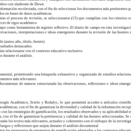
s niños con síndrome de Down.
nformación recolectada, con el fin de seleccionar los documentos más pertinentes para
dos en bases de datos académicas.
 tras el proceso de revisión, se seleccionaron (15) que cumplían con los criterios 
ecer de rigor académico.
mpo como herramienta de registro reflexivo. El diario de campo en esta investigac
aciones, interpretaciones e ideas emergentes durante la revisión de las fuentes se
o (autor, año, título, fuente).
esultados destacados.
an relacionarse con el contexto educativo inclusivo.
 durante el análisis.
ocumental, permitiendo una búsqueda exhaustiva y organizada de estudios relacion
ocumentos más relevantes.
 documentar de manera estructurada las observaciones, reflexiones e ideas emergen
oogle Académico, Scielo y Redalyc, lo que permitirá acceder a artículos científi
académicas, con el fin de garantizar la diversidad y calidad de la información recop
con las estrategias de gamificación, los resultados observados y su aplicabilidad 
a, con el fin de garantizar la pertinencia y calidad de las fuentes seleccionadas. 
rán los textos más relevantes, actuales y coherentes con el enfoque de la investigaci
llazgos y reflexiones que surjan durante el análisis documental.
nten las propuestas de estrategias de gamificación adaptadas a los contextos educati