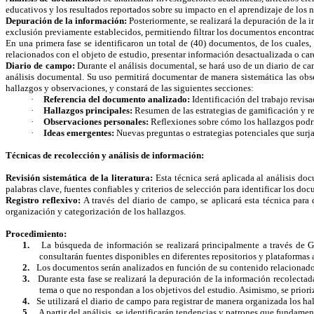
educativos y los resultados reportados sobre su impacto en el aprendizaje de lo
Depuración de la información:
Posteriormente, se realizará la depuración de la i
exclusión previamente establecidos, permitiendo filtrar los documentos encontra
En una primera fase se identificaron un total de (40) documentos, de los cuales,
relacionados con el objeto de estudio, presentar información desactualizada o car
Diario de campo:
Durante el análisis documental, se hará uso de un diario de ca
análisis documental. Su uso permitirá documentar de manera sistemática las observ
hallazgos y observaciones, y constará de las siguientes secciones:
·
Referencia del documento analizado:
Identificación del trabajo revisad
·
Hallazgos principales:
Resumen de las estrategias de gamificación y r
·
Observaciones personales:
Reflexiones sobre cómo los hallazgos podrí
·
Ideas emergentes:
Nuevas preguntas o estrategias potenciales que surjan
Técnicas de recolección y análisis de información:
Revisión sistemática de la literatura:
Esta técnica será aplicada al análisis d
palabras clave, fuentes confiables y criterios de selección para identificar los d
Registro reflexivo:
A través del diario de campo, se aplicará esta técnica para
organización y categorización de los hallazgos.
Procedimiento:
1.
La búsqueda de información se realizará principalmente a través de G
consultarán fuentes disponibles en diferentes repositorios y plataformas 
2.
Los documentos serán analizados en función de su contenido relacionado 
3.
Durante esta fase se realizará la depuración de la información recolectad
tema o que no respondan a los objetivos del estudio. Asimismo, se prioriza
4.
Se utilizará el diario de campo para registrar de manera organizada los ha
5.
A partir del análisis, se identificarán tendencias y patrones que fundame