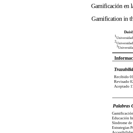
Gamificación en l
Gamification in t
Dais
1
Universida
2
Universidad
3
Universida
Informaci
Trazabili
Recibido 0
Revisado 0
Aceptado 1
Palabras 
Gamificació
Educación In
Síndrome d
Estrategias 
Accesibilida