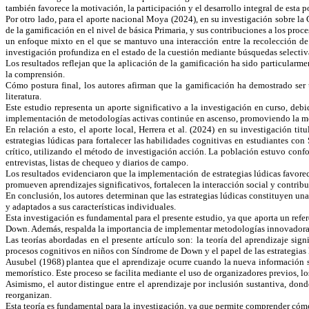
también favorece la motivación, la participación y el desarrollo integral de esta 
Por otro lado, para el aporte nacional Moya (2024), en su investigación sobre l
de la gamificación en el nivel de básica Primaria, y sus contribuciones a los pro
un enfoque mixto en el que se mantuvo una interacción entre la recolección de da
investigación profundiza en el estado de la cuestión mediante búsquedas selectiv
Los resultados reflejan que la aplicación de la gamificación ha sido particular
la comprensión.
Cómo postura final, los autores afirman que la gamificación ha demostrado ser
literatura.
Este estudio representa un aporte significativo a la investigación en curso, deb
implementación de metodologías activas continúe en ascenso, promoviendo la mej
En relación a esto, el aporte local, Herrera et al. (2024) en su investigación t
estrategias lúdicas para fortalecer las habilidades cognitivas en estudiantes c
crítico, utilizando el método de investigación acción. La población estuvo conf
entrevistas, listas de chequeo y diarios de campo.
Los resultados evidenciaron que la implementación de estrategias lúdicas favorece
promueven aprendizajes significativos, fortalecen la interacción social y contribu
En conclusión, los autores determinan que las estrategias lúdicas constituyen un
y adaptados a sus características individuales.
Esta investigación es fundamental para el presente estudio, ya que aporta un refe
Down. Además, respalda la importancia de implementar metodologías innovadoras c
Las teorías abordadas en el presente artículo son: la teoría del aprendizaje si
procesos cognitivos en niños con Síndrome de Down y el papel de las estrategias 
Ausubel (1968) plantea que el aprendizaje ocurre cuando la nueva información s
memorístico. Este proceso se facilita mediante el uso de organizadores previos, l
Asimismo, el autor distingue entre el aprendizaje por inclusión sustantiva, dond
reorganizan.
Esta teoría es fundamental para la investigación, ya que permite comprender cómo