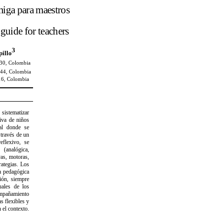
miga para maestros
guide for teachers
3
illo
930, Colombia
544, Colombia
16, Colombia
istematizar
siva de niños
al donde se
 través de un
flexivo, se
 (analógica,
vas, motoras,
rategias. Los
a pedagógica
sión, siempre
uales de los
ompañamiento
s flexibles y
 el contexto.