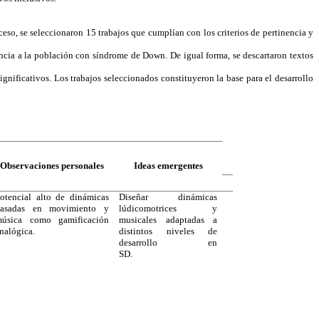
so, se seleccionaron 15 trabajos que cumplían con los criterios de pertinencia y
cia a la población con síndrome de Down. De igual forma, se descartaron textos
ificativos. Los trabajos seleccionados constituyeron la base para el desarrollo
Observaciones personales
Ideas emergentes
otencial alto de dinámicas
Diseñar dinámicas
basadas en movimiento y
lúdicomotrices y
úsica como gamificación
musicales adaptadas a
nalógica.
distintos niveles de
desarrollo en
SD.