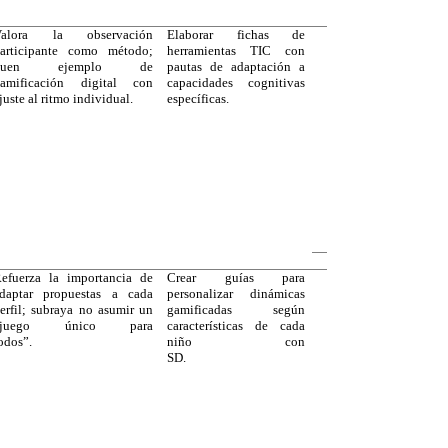
Valora la observación
Elaborar fichas de
articipante como método;
herramientas TIC con
buen ejemplo de
pautas de adaptación a
amificación digital con
capacidades cognitivas
juste al ritmo individual.
específicas.
efuerza la importancia de
Crear guías para
daptar propuestas a cada
personalizar dinámicas
erfil; subraya no asumir un
gamificadas según
“juego único para
características de cada
todos”.
niño con
SD.