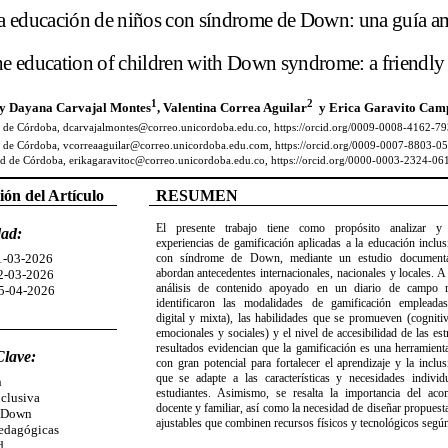
a educación de niños con síndrome de Down: una guía a
he education of children with Down syndrome: a friendly 
1
2
ly Dayana Carvajal Montes
, Valentina Correa Aguilar
y
Erica Garavito Camp
d de Córdoba,
dcarvajalmontes@correo.unicordoba.edu.co
, https://orcid.org/0009-0008-4162-7
 de Córdoba, vcorreaaguilar@correo.unicordoba.edu.com, https://orcid.org/0009-0007-8803-0
d de Córdoba, erikagaravitoc@correo.unicordoba.edu.co, https://orcid.org/0000-0003-2324-06
ón del Artículo
RESUMEN
El presente trabajo tiene como propósito analizar y s
dad:
experiencias de gamificación aplicadas a la educación inclu
1-03-2026
con síndrome de Down, mediante un estudio document
abordan antecedentes internacionales, nacionales y locales. A
2-03-2026
análisis de contenido apoyado en un diario de campo re
5-04-2026
identificaron las modalidades de gamificación empleadas
digital y mixta), las habilidades que se promueven (cogniti
emocionales y sociales) y el nivel de accesibilidad de las est
resultados evidencian que la gamificación es una herramient
Clave:
con gran potencial para fortalecer el aprendizaje y la inclu
que se adapte a las características y necesidades individ
n
estudiantes. Asimismo, se resalta la importancia del ac
clusiva
docente y familiar, así como la necesidad de diseñar propuesta
e Down
ajustables que combinen recursos físicos y tecnológicos según
Pedagógicas
d