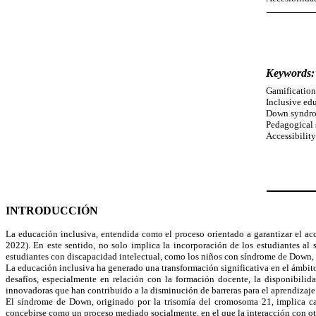
Keywords:
Gamificatio
Inclusive ed
Down syndr
P
edagogical 
Accessibilit
INTRODUCCIÓN
La educación inclusiva, entendida como el proceso orientado a garantizar el acc
2022). En este sentido, no solo implica la incorporación de los estudiantes al 
estudiantes con discapacidad intelectual, como los niños con síndrome de Down, s
La educación inclusiva ha generado una transformación significativa en el ámbito
desafíos, especialmente en relación con la formación docente, la disponibili
innovadoras que han contribuido a la disminución de barreras para el aprendizaje 
El síndrome de Down, originado por la trisomía del cromosoma 21, implica cara
concebirse como un proceso mediado socialmente, en el que la interacción con otr