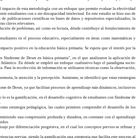
el impacto de esta metodología con un enfoque que permite evaluar la efectividad
tre estudiantes con o sin discapacidad intelectual. En este estudio se hizo uso de
 de publicaciones científicas en bases de datos y repositorios especializados; la
as claves relevantes.
lución de problemas, así como en lectura, dónde contribuye al fortalecimiento de
estudiantes en el proceso educativo, especialmente en áreas como matemáticas y
impacto positivo en la educación básica primaria. Se espera que el interés por la
s con Síndrome de Down en básica primaria”, en el que analizaron la aplicación de
a, Atlántico. En dónde se empleó un enfoque cualitativo bajo el paradigma socio-
. Para la recolección de información se utilizaron técnicas como la observación,
emoria, la atención y la percepción. Asimismo, se identificó que estas estrategias
drome de Down, ya que facilitan procesos de aprendizaje más dinámicos, inclusivos
o lo es la gamificación, en el desarrollo cognitivo de estudiantes con Síndrome de
.
 como estrategia pedagógica, las cuales permiten comprender el desarrollo de los
ermitiendo una comprensión profunda y duradera, en contraste con el aprendizaje
nidos.
zaje por diferenciación progresiva, en el cual los conceptos previos se refinan y
ncias previas, siendo la gamificación una estrategia que facilita este proceso al