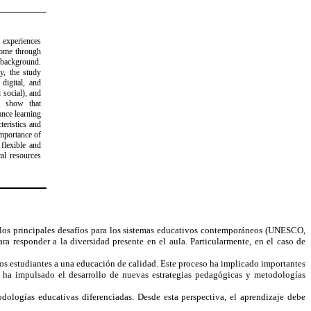
 experiences
rome through
 background.
y, the study
digital, and
 social), and
ts show that
ance learning
teristics and
importance of
flexible and
al resources
de los principales desafíos para los sistemas educativos contemporáneos (UNESCO,
ra responder a la diversidad presente en el aula. Particularmente, en el caso de
los estudiantes a una educación de calidad. Este proceso ha implicado importantes
n ha impulsado el desarrollo de nuevas estrategias pedagógicas y metodologías
dologías educativas diferenciadas. Desde esta perspectiva, el aprendizaje debe