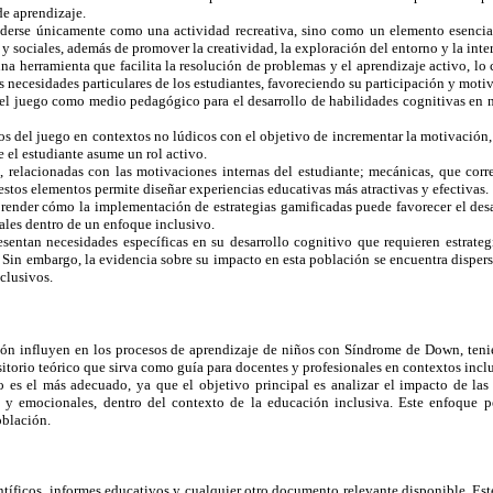
de aprendizaje.
erse únicamente como una actividad recreativa, sino como un elemento esencial 
 y sociales, además de promover la creatividad, la exploración del entorno y la int
una herramienta que facilita la resolución de problemas y el aprendizaje activo, lo
as necesidades particulares de los estudiantes, favoreciendo su participación y moti
so del juego como medio pedagógico para el desarrollo de habilidades cognitivas en
os del juego en contextos no lúdicos con el objetivo de incrementar la motivación,
e el estudiante asume un rol activo.
as, relacionadas con las motivaciones internas del estudiante; mecánicas, que cor
stos elementos permite diseñar experiencias educativas más atractivas y efectivas.
mprender cómo la implementación de estrategias gamificadas puede favorecer el de
ales dentro de un enfoque inclusivo.
entan necesidades específicas en su desarrollo cognitivo que requieren estrateg
Sin embargo, la evidencia sobre su impacto en esta población se encuentra dispersa,
nclusivos.
ión influyen en los procesos de aprendizaje de niños con Síndrome de Down, tenie
itorio teórico que sirva como guía para docentes y profesionales en contextos incl
o es el más adecuado, ya que el objetivo principal es analizar el impacto de la
s y emocionales, dentro del contexto de la educación inclusiva. Este enfoque pe
oblación.
tíficos, informes educativos y cualquier otro documento relevante disponible. Este 