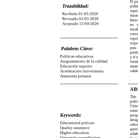
El pr
Trazabilidad:
polít
supe
Recibido 01-03-2026
duran
Revisado 02-03-2026
básic
Aceptado 15-04-2026
no e
facu
conve
exper
respe
para 
Palabras Clave:
posit
Políticas educativas
y el 
Aseguramiento de la calidad
forta
Educación superior
amazó
Acreditación universitaria
calid
Amazonía peruana
AB
This
poli
Unive
semes
Keywords:
persp
desig
Educational policies
sele
Quality assurance
quest
Higher education
relia
University accreditation