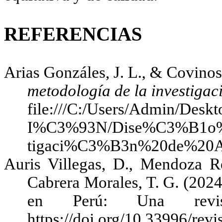
REFERENCIAS
Arias Gonzáles, J. L., & Covino
metodología de la investigac
file:///C:/Users/Admin/
I%C3%93N/Dise%C3%B1o%
tigaci%C3%B3n%20de%20A
Auris Villegas, D., Mendoza R
Cabrera Morales, T. G. (2024)
en Perú: Una revis
https://doi.org/10.33996/rev