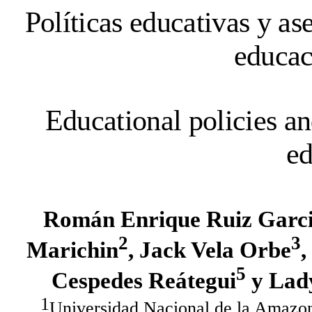
Políticas educativas y as
educac
Educational policies an
ed
Román Enrique Ruiz Garc
2
3
Marichin
, Jack Vela Orbe
,
5
Cespedes Reátegui
y Lady
1
Universidad Nacional de la Amazon