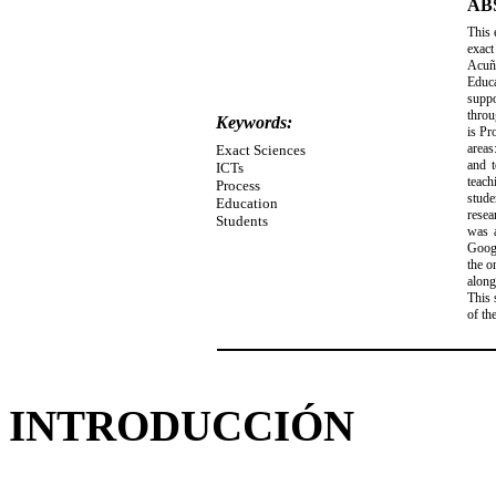
AB
This 
exact
Acuña
Educa
suppo
throu
Keywords:
is Pr
areas
Exact Sciences
and t
ICTs
teach
Process
stude
Education
resea
Students
was a
Googl
the o
along
This 
of th
INTRODUCCIÓN