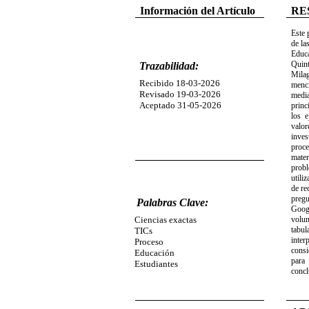
Información del Artículo
RE
Este 
de la
Educ
Quint
Trazabilidad:
Milag
Recibido 18-03-2026
menc
Revisado 19-03-2026
media
Aceptado 31-05-2026
princ
los e
valo
inves
proce
matem
probl
utili
de re
pregu
Palabras Clave:
Googl
Ciencias exactas
volun
tabul
TICs
inter
Proceso
consi
Educación
para
Estudiantes
concl