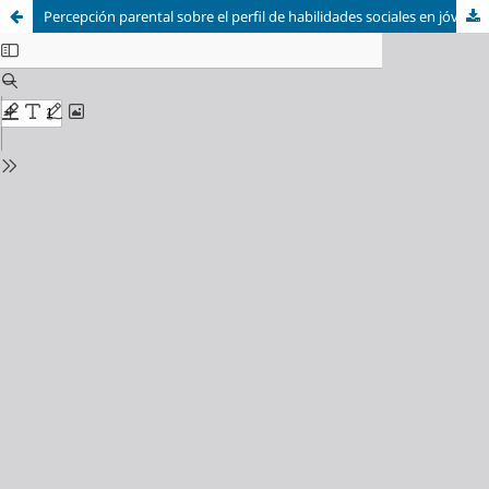
Percepción parental sobre el perfil de habilidades sociales en jóvenes estudiantes con síndrome de Down: un estudio de caso.