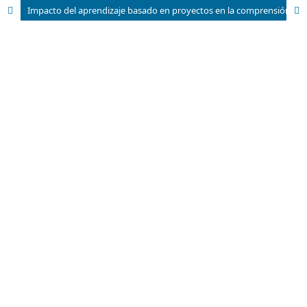
Impacto del aprendizaje basado en proyectos en la comprensión de fenómenos sociales en estudiantes de educación básica