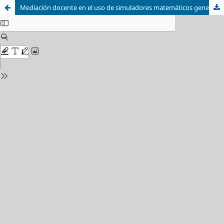
Mediación docente en el uso de simuladores matemáticos generados mediante inteligencia artificial: Un estudio cualitativo en el nivel de Bachillerato