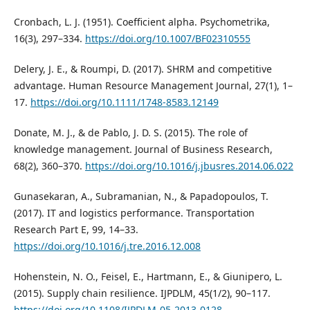
Cronbach, L. J. (1951). Coefficient alpha. Psychometrika,
16(3), 297–334.
https://doi.org/10.1007/BF02310555
Delery, J. E., & Roumpi, D. (2017). SHRM and competitive
advantage. Human Resource Management Journal, 27(1), 1–
17.
https://doi.org/10.1111/1748-8583.12149
Donate, M. J., & de Pablo, J. D. S. (2015). The role of
knowledge management. Journal of Business Research,
68(2), 360–370.
https://doi.org/10.1016/j.jbusres.2014.06.022
Gunasekaran, A., Subramanian, N., & Papadopoulos, T.
(2017). IT and logistics performance. Transportation
Research Part E, 99, 14–33.
https://doi.org/10.1016/j.tre.2016.12.008
Hohenstein, N. O., Feisel, E., Hartmann, E., & Giunipero, L.
(2015). Supply chain resilience. IJPDLM, 45(1/2), 90–117.
https://doi.org/10.1108/IJPDLM-05-2013-0128