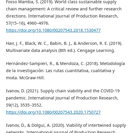
Fosso Wamba, S. (2019). World class sustainable supply
chain management: A critical review and further research
directions. International Journal of Production Research,
57(15–16), 4960–4976.
https://doi.org/10.1080/00207543.2018.1530477
Hair, J. F., Black, W. C., Babin, B. J., & Anderson, R. E. (2019).
Multivariate data analysis (8th ed.). Cengage Learning.
Hernández-Sampieri, R., & Mendoza, C. (2018). Metodología
de la investigación: Las rutas cuantitativa, cualitativa y
mixta. McGraw-Hill.
Ivanov, D. (2021). Supply chain viability and the COVID-19
pandemic. International Journal of Production Research,
59(12), 3535–3552.
https://doi.org/10.1080/00207543.2020.1750727
Ivanov, D., & Dolgui, A. (2020). Viability of intertwined supply
networks. International Journal of Production Research,