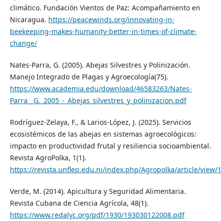
climático. Fundación Vientos de Paz: Acompañamiento en
Nicaragua.
https://peacewinds.org/innovating-in-
beekeeping-makes-humanity-better-in-times-of-climate-
change/
Nates-Parra, G. (2005). Abejas Silvestres y Polinización.
Manejo Integrado de Plagas y Agroecología(75).
https://www.academia.edu/download/46583263/Nates-
Parra__G._2005_-_Abejas_silvestres_y_polinizacion.pdf
Rodríguez-Zelaya, F., & Larios-López, J. (2025). Servicios
ecosistémicos de las abejas en sistemas agroecológicos:
impacto en productividad frutal y resiliencia socioambiental.
Revista AgroPolka, 1(1).
https://revista.unflep.edu.ni/index.php/Agropolka/article/view/
Verde, M. (2014). Apicultura y Seguridad Alimentaria.
Revista Cubana de Ciencia Agrícola, 48(1).
https://www.redalyc.org/pdf/1930/193030122008.pdf