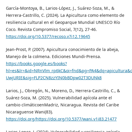
García-Montoya, B., Larios-López, J., Suárez-Soza, M., &
Herrera-Castrillo, C. (2024). La Apicultura como elemento de
resiliencia cultural en el Geoparque Mundial UNESCO Río
Coco. Revista Compromiso Social, 7(12), 27-46.
https://doi.org/10.5377/recoso.v7i12.19645
Jean-Prost, P. (2007). Apicultura conocimiento de la abeja,
Manejo de la colmena. Ediciones Mundi-Prensa.
https://books.google.es/books?
hl=es&lr=&id=NRnVlm_rp6kC&oi=fnd&pg=PA4&dq=apicultura&
UwjURIE&sig=FLP2CN8zzYIN0bBDpw02T3DUNk8
Larios, J., Obregón, N., Moreno, D., Herrera-Castrillo, C., &
Suárez-Soza, M. (2025). Vulnerabilidad apícola ante el
cambio climáticoenMadriz, Nicaragua. Revista del Caribe
Nicaraguense Wani(83).
https://doi.org/https://doi.org/10.5377/wani.v1i83.21477
Larios-Lopez, J. (2024). Vulnerabilidad y resiliencia apícola