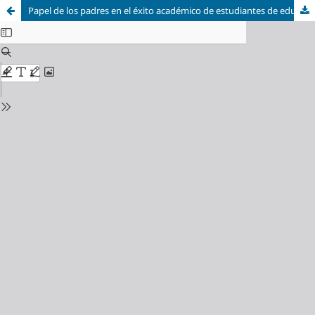
Papel de los padres en el éxito académico de estudiantes de educación básica elemental, caso Escuela Fiscal Francisco Robles García