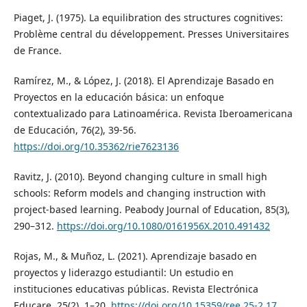
Piaget, J. (1975). La equilibration des structures cognitives:
Problème central du développement. Presses Universitaires
de France.
Ramírez, M., & López, J. (2018). El Aprendizaje Basado en
Proyectos en la educación básica: un enfoque
contextualizado para Latinoamérica. Revista Iberoamericana
de Educación, 76(2), 39-56.
https://doi.org/10.35362/rie7623136
Ravitz, J. (2010). Beyond changing culture in small high
schools: Reform models and changing instruction with
project-based learning. Peabody Journal of Education, 85(3),
290–312.
https://doi.org/10.1080/0161956X.2010.491432
Rojas, M., & Muñoz, L. (2021). Aprendizaje basado en
proyectos y liderazgo estudiantil: Un estudio en
instituciones educativas públicas. Revista Electrónica
Educare, 25(2), 1–20.
https://doi.org/10.15359/ree.25-2.17