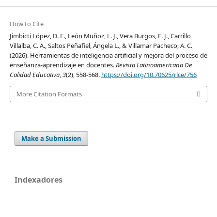
How to Cite
Jimbicti López, D. E., León Muñoz, L. J., Vera Burgos, E. J., Carrillo
Villalba, C. A., Saltos Peñafiel, Ángela L., & Villamar Pacheco, A. C.
(2026). Herramientas de inteligencia artificial y mejora del proceso de
enseñanza-aprendizaje en docentes.
Revista Latinoamericana De
Calidad Educativa
,
3
(2), 558-568.
https://doi.org/10.70625/rlce/756
More Citation Formats
Make a Submission
Indexadores